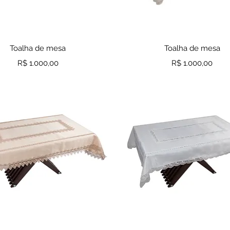
Visualização rápida
Visualização rápid
Toalha de mesa
Toalha de mesa
Preço
Preço
R$ 1.000,00
R$ 1.000,00