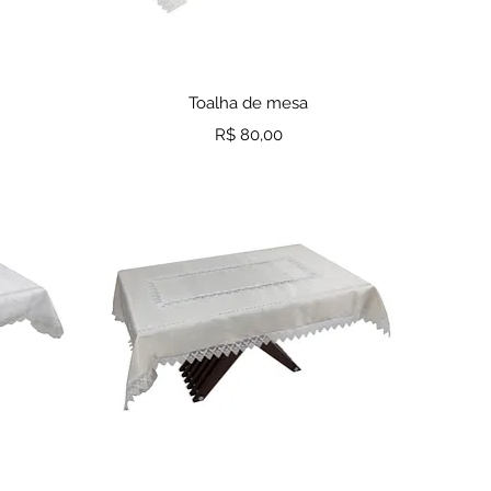
a
Visualização rápida
Toalha de mesa
Preço
R$ 80,00