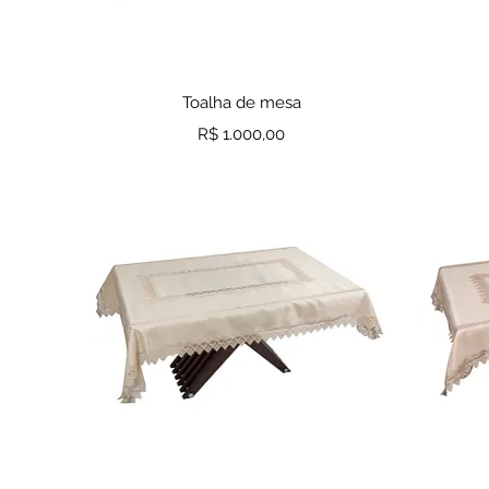
Visualização rápida
Toalha de mesa
Preço
R$ 1.000,00