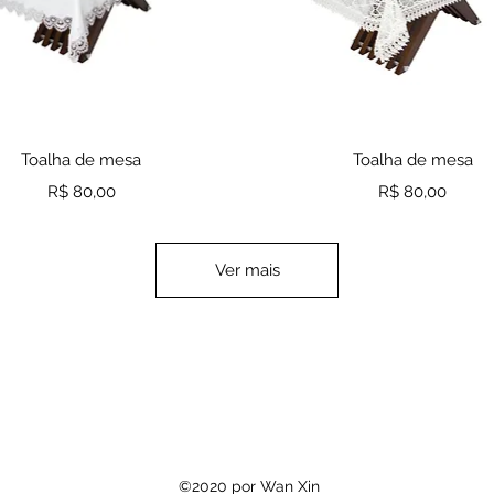
Visualização rápida
Visualização rápid
Toalha de mesa
Toalha de mesa
Preço
Preço
R$ 80,00
R$ 80,00
Ver mais
©2020 por Wan Xin