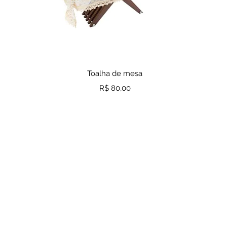
a
Visualização rápida
Toalha de mesa
Preço
R$ 80,00