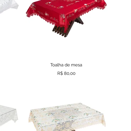
a
Visualização rápida
Toalha de mesa
Preço
R$ 80,00