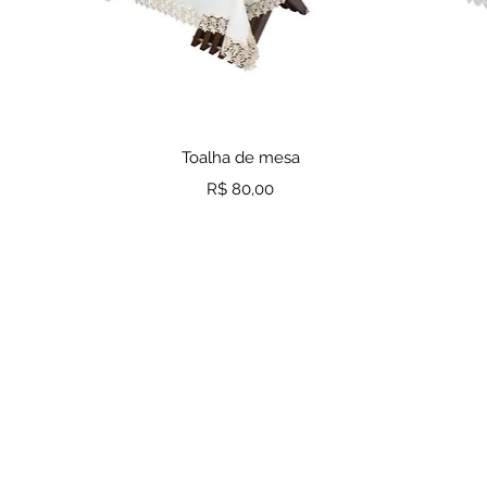
Visualização rápida
Toalha de mesa
Preço
R$ 80,00