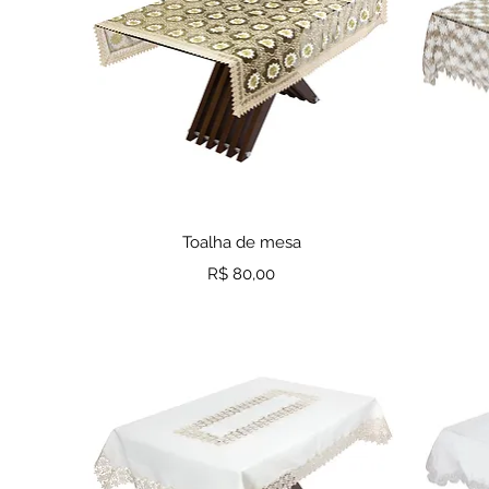
Visualização rápida
Toalha de mesa
Preço
R$ 80,00