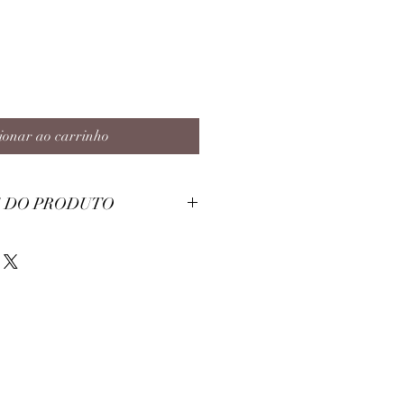
ionar ao carrinho
 DO PRODUTO
éster