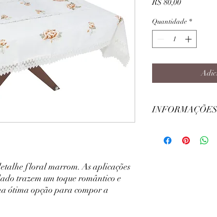
Preço
R$ 80,00
Quantidade
*
Adic
INFORMAÇÕES
Largura: 150cm
Comprimento: 220cm
Modelo: Retangular
Cor: Branco
etalhe floral marrom. As aplicações
Composição: 100% Poli
ado trazem um toque romântico e
ma ótima opção para compor a