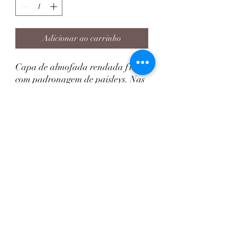
Adicionar ao carrinho
Capa de almofada rendada floral
com padronagem de paisleys. Nas
extremidades, possui aplicação de
renda. O fechamento é por zíper
invisível, que facilita a remoção do
enchimento para lavagem. Esse
modelo é uma ótima opção para
compor as decorações dos
ambientes, deixando-os mais
aconchegante.
INFORMAÇÕES DO PRODUTO