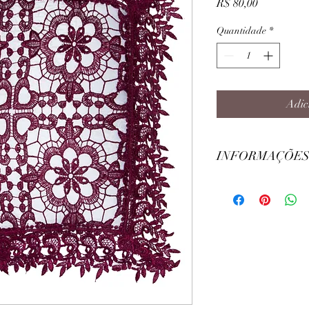
Preço
R$ 80,00
Quantidade
*
Adic
INFORMAÇÕES
Largura: 45cm
Comprimento: 45cm
Modelo: Quadrado
Composição Principal: