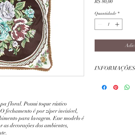
Preço
R$ 80,00
Quantidade
*
Adic
INFORMAÇÕES
Largura: 45cm
Comprimento: 45cm
Modelo: Quadrado
Composição Principal:
 floral. Possui toque rústico
 fechamento é por zíper invisível,
chimento para lavagem. Esse modelo é
 as decorações dos ambientes,
te.