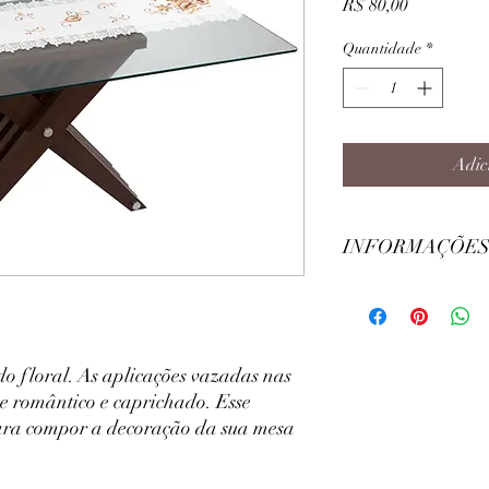
Preço
R$ 80,00
Quantidade
*
Adic
INFORMAÇÕES
Largura: 40cm
Comprimento: 180cm
Modelo: Hexagonal
Cor: Branco
 floral. As aplicações vazadas nas
Composição: 100% Poli
e romântico e caprichado. Esse
ra compor a decoração da sua mesa