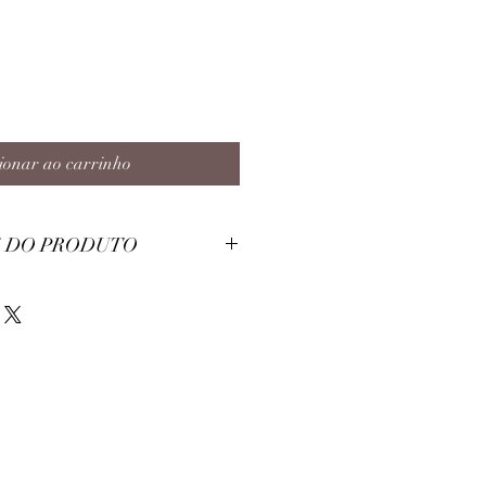
ionar ao carrinho
 DO PRODUTO
éster