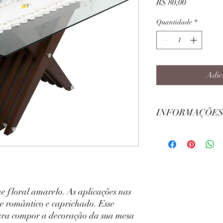
Preço
R$ 80,00
Quantidade
*
Adic
INFORMAÇÕES
Largura: 40cm
Comprimento: 220cm
Modelo: Hexágono
Cor: Branca
Composição: 100% Poli
 floral amarelo. As aplicações nas
e romântico e caprichado. Esse
ra compor a decoração da sua mesa