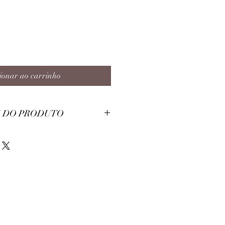
ionar ao carrinho
 DO PRODUTO
éster