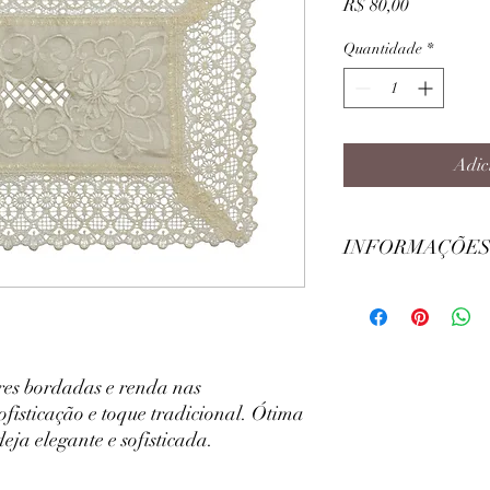
Preço
R$ 80,00
Quantidade
*
Adic
INFORMAÇÕES
Largura: 30cm
Comprimento: 45cm
Modelo: Retangular
Composição Principal:
es bordadas e renda nas
fisticação e toque tradicional. Ótima
a elegante e sofisticada.