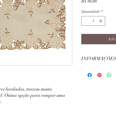
Preço
R$ 80,00
Quantidade
*
Adic
INFORMAÇÕES
Largura: 40cm
Comprimento: 90cm
Modelo: Retangular
Composição Principal:
es bordadas, trazem muita
onal. Ótima opção para compor uma
a.