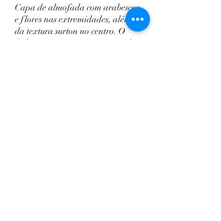
Capa de almofada com arabescos
e flores nas extremidades, além
da textura surton no centro. O
fechamento é por zíper invisível,
que facilita a remoção do
enchimento para lavagem. Esse
modelo é uma ótima opção para
compor as decorações dos
ambientes, deixando-os mais
aconchegante.
INFORMAÇÕES DO PRODUTO
Largura: 45cm
Comprimento: 45cm
Modelo: Quadrado
Composição Principal: Poliester